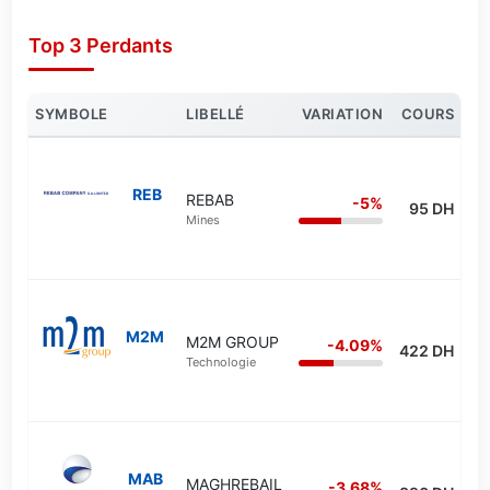
Top 3 Perdants
SYMBOLE
LIBELLÉ
VARIATION
COURS
REB
REBAB
-5%
95 DH
Mines
M2M
M2M GROUP
-4.09%
422 DH
Technologie
MAB
MAGHREBAIL
-3.68%