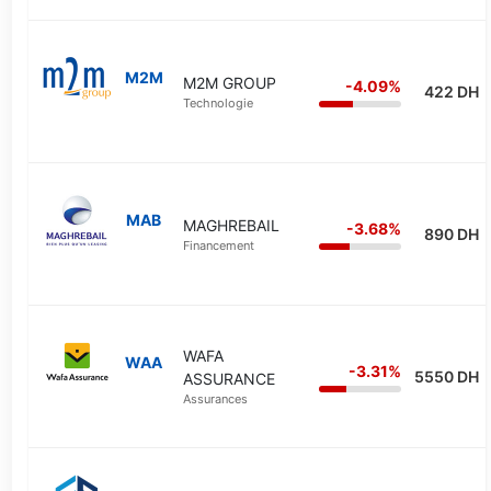
M2M
M2M GROUP
-4.09%
422 DH
Technologie
MAB
MAGHREBAIL
-3.68%
890 DH
Financement
WAFA
WAA
-3.31%
5550 DH
ASSURANCE
Assurances