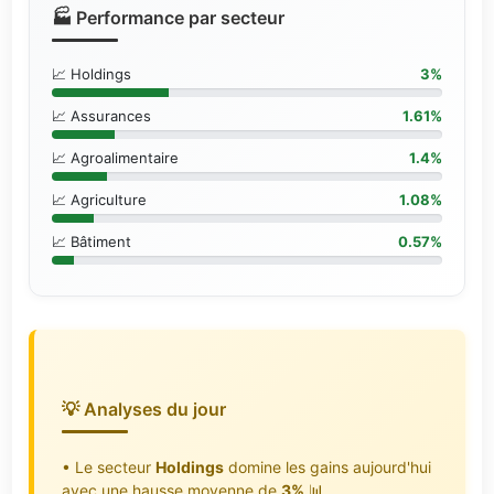
🏭 Performance par secteur
📈 Holdings
3%
📈 Assurances
1.61%
📈 Agroalimentaire
1.4%
📈 Agriculture
1.08%
📈 Bâtiment
0.57%
💡 Analyses du jour
• Le secteur
Holdings
domine les gains aujourd'hui
avec une hausse moyenne de
3%
📊