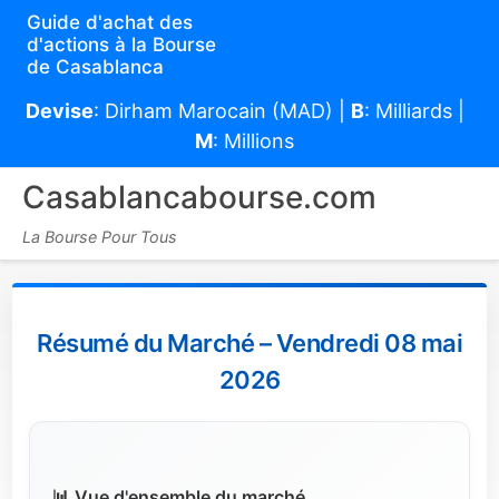
Guide d'achat des
d'actions à la Bourse
de Casablanca
Devise
: Dirham Marocain (MAD) |
B
: Milliards |
M
: Millions
Casablancabourse.com
La Bourse Pour Tous
Résumé du Marché – Vendredi 08 mai
2026
📊 Vue d'ensemble du marché