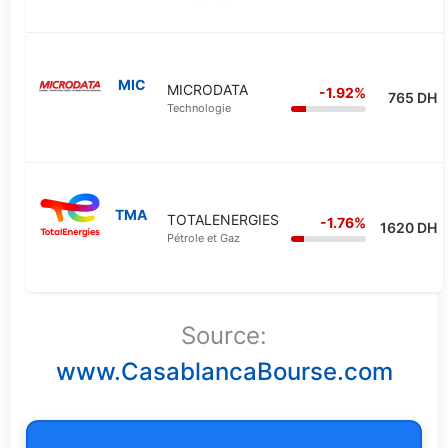
MIC
MICRODATA
-1.92%
765 DH
Technologie
TMA
TOTALENERGIES
-1.76%
1620 DH
Pétrole et Gaz
Source:
www.CasablancaBourse.com