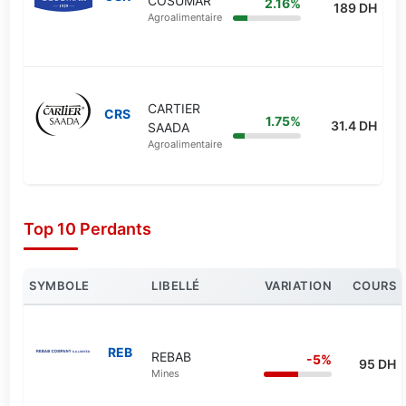
COSUMAR
2.16%
189 DH
Agroalimentaire
CARTIER
CRS
1.75%
31.4 DH
SAADA
Agroalimentaire
Top 10 Perdants
SYMBOLE
LIBELLÉ
VARIATION
COURS
REB
REBAB
-5%
95 DH
Mines