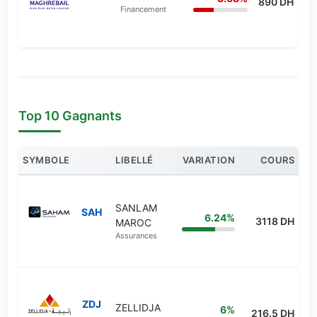
890 DH
Financement
Top 10 Gagnants
SYMBOLE
LIBELLÉ
VARIATION
COURS
SANLAM
SAH
6.24%
3118 DH
MAROC
Assurances
ZDJ
ZELLIDJA
6%
216.5 DH