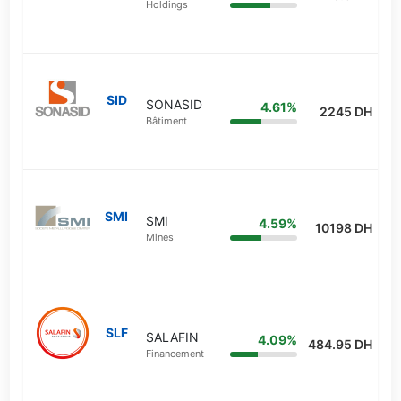
Holdings
SID
SONASID
4.61%
2245 DH
Bâtiment
SMI
SMI
4.59%
10198 DH
Mines
SLF
SALAFIN
4.09%
484.95 DH
Financement