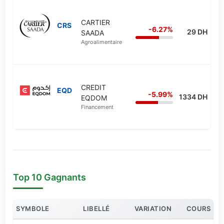
CARTIER
CRS
-6.27%
29 DH
SAADA
Agroalimentaire
CREDIT
EQD
-5.99%
1334 DH
EQDOM
Financement
Top 10 Gagnants
SYMBOLE
LIBELLÉ
VARIATION
COURS