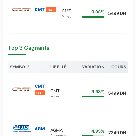
CMT
HOT
CMT
9.98%
5499 DH
Mines
Top 3 Gagnants
SYMBOLE
LIBELLÉ
VARIATION
COURS
CMT
CMT
9.98%
5499 DH
HOT
Mines
AGM
AGMA
4.93%
7240 DH
Assurances