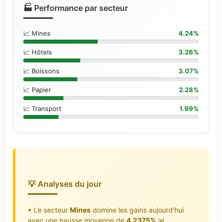
🏭 Performance par secteur
📈 Mines
4.24%
📈 Hôtels
3.26%
📈 Boissons
3.07%
📈 Papier
2.28%
📈 Transport
1.99%
💡 Analyses du jour
• Le secteur
Mines
domine les gains aujourd'hui
avec une hausse moyenne de
4.2375%
📊