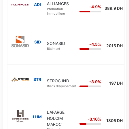
ALLIANCES
ADI
-4.9%
389.9 DH
Promotion
Immobilière
SID
SONASID
-4.5%
2015 DH
Bâtiment
STR
STROC IND.
-3.9%
197 DH
Biens d'équipement
LAFARGE
LHM
HOLCIM
-3.16%
1806 DH
MAROC