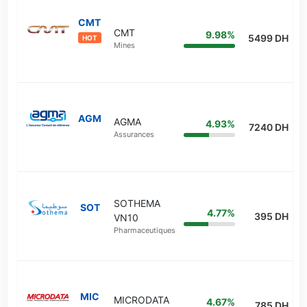
CMT
CMT
9.98%
5499 DH
HOT
Mines
AGM
AGMA
4.93%
7240 DH
Assurances
SOTHEMA
SOT
4.77%
395 DH
VN10
Pharmaceutiques
MIC
MICRODATA
4.67%
785 DH