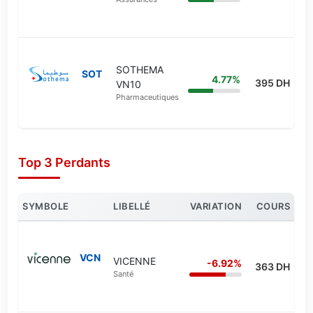
SOTHEMA
SOT
4.77%
395 DH
VN10
Pharmaceutiques
Top 3 Perdants
SYMBOLE
LIBELLÉ
VARIATION
COURS
VCN
VICENNE
-6.92%
363 DH
Santé