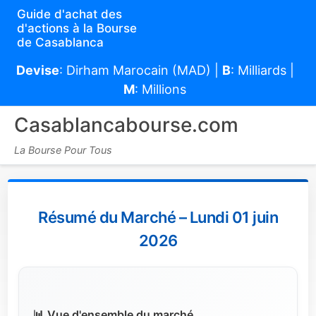
Guide d'achat des
d'actions à la Bourse
de Casablanca
Devise
: Dirham Marocain (MAD) |
B
: Milliards |
M
: Millions
Casablancabourse.com
La Bourse Pour Tous
Résumé du Marché – Lundi 01 juin
2026
📊 Vue d'ensemble du marché