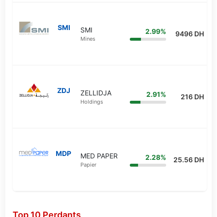
SMI
SMI
2.99%
9496 DH
Mines
ZDJ
ZELLIDJA
2.91%
216 DH
Holdings
MDP
MED PAPER
2.28%
25.56 DH
Papier
Top 10 Perdants