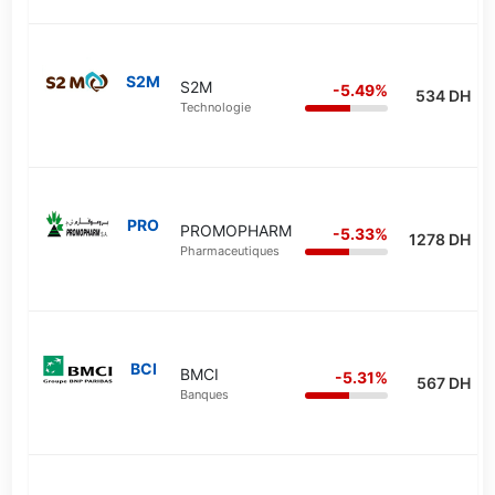
S2M
S2M
-5.49%
534 DH
Technologie
PRO
PROMOPHARM
-5.33%
1278 DH
Pharmaceutiques
BCI
BMCI
-5.31%
567 DH
Banques