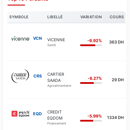
SYMBOLE
LIBELLÉ
VARIATION
COURS
VCN
VICENNE
-6.92%
363 DH
Santé
CARTIER
CRS
-6.27%
29 DH
SAADA
Agroalimentaire
CREDIT
EQD
-5.99%
1334 DH
EQDOM
Financement