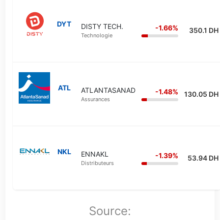
DYT
DISTY TECH.
-1.66%
350.1 DH
Technologie
ATL
ATLANTASANAD
-1.48%
130.05 DH
Assurances
NKL
ENNAKL
-1.39%
53.94 DH
Distributeurs
Source: