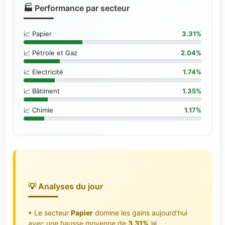
🏭 Performance par secteur
📈 Papier
3.31%
📈 Pétrole et Gaz
2.04%
📈 Electricité
1.74%
📈 Bâtiment
1.35%
📈 Chimie
1.17%
💡 Analyses du jour
• Le secteur
Papier
domine les gains aujourd'hui
avec une hausse moyenne de
3.31%
📊