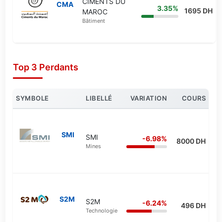
CIMENTS DU
CMA
3.35%
1695 DH
MAROC
Bâtiment
Top 3 Perdants
SYMBOLE
LIBELLÉ
VARIATION
COURS
SMI
SMI
-6.98%
8000 DH
Mines
S2M
S2M
-6.24%
496 DH
Technologie