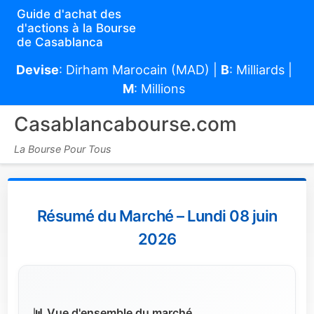
Guide d'achat des
d'actions à la Bourse
de Casablanca
Devise
: Dirham Marocain (MAD) |
B
: Milliards |
M
: Millions
Casablancabourse.com
La Bourse Pour Tous
Résumé du Marché – Lundi 08 juin
2026
📊 Vue d'ensemble du marché