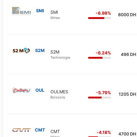
SMI
SMI
-6.98%
8000 DH
Mines
S2M
S2M
-6.24%
496 DH
Technologie
OUL
OULMES
-5.79%
1205 DH
Boissons
CMT
CMT
-4.18%
4700 DH