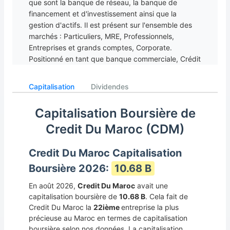
que sont la banque de réseau, la banque de
financement et d'investissement ainsi que la
gestion d'actifs. Il est présent sur l'ensemble des
marchés : Particuliers, MRE, Professionnels,
Entreprises et grands comptes, Corporate.
Positionné en tant que banque commerciale, Crédit
du Maroc dispose d'un réseau de 345 agences et
2 539 collaborateurs. En 2011, la banque a
Capitalisation
Dividendes
procédé à la création du Pôle Agriculture et
Agroalimentaire en adéquation avec la stratégie
Capitalisation Boursière de
nationale sur ces secteurs. Dirigée par M. Bernard
Credit Du Maroc (CDM)
MUSELET, la banque a lancé en 2015 son activité
d’affacturage dans le cadre de sa filiale Crédit du
Maroc Leasing et Factoring.
Credit Du Maroc Capitalisation
Boursière 2026:
10.68 B
En août 2026,
Credit Du Maroc
avait une
capitalisation boursière de
10.68 B
. Cela fait de
Credit Du Maroc la
22ième
entreprise la plus
précieuse au Maroc en termes de capitalisation
boursière selon nos données. La capitalisation