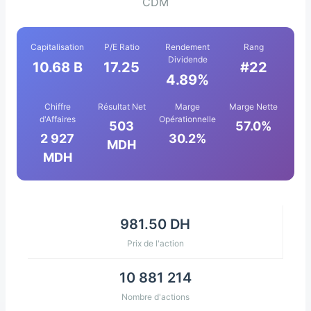
CDM
Capitalisation
P/E Ratio
Rendement
Rang
Dividende
10.68 B
17.25
#22
4.89%
Chiffre
Résultat Net
Marge
Marge Nette
d'Affaires
Opérationnelle
503
57.0%
2 927
30.2%
MDH
MDH
981.50 DH
Prix de l'action
10 881 214
Nombre d'actions