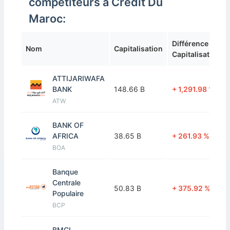
compétiteurs à Credit Du
Maroc:
Différence de
Nom
Capitalisation
Capitalisation
ATTIJARIWAFA
BANK
148.66 B
+ 1,291.98 %
ATW
BANK OF
AFRICA
38.65 B
+ 261.93 %
BOA
Banque
Centrale
50.83 B
+ 375.92 %
Populaire
BCP
BMCI