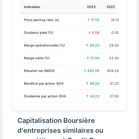
Indicateur
2023
2022
Price earning ratio (x)
↑ 17.25
16.13
Dividend yield (%)
↓ 0.04
0.05
Marge opérationnelle (%)
↑ 30.20
29.50
Marge nette (%)
↑ 57.00
53.30
Résultat net (MDH)
↑ 503.09
404.29
Bénéfice par action (DH)
↑ 46.20
37.20
Dividende par action (DH)
↑ 34.20
27.00
Capitalisation Boursière
d'entreprises similaires ou