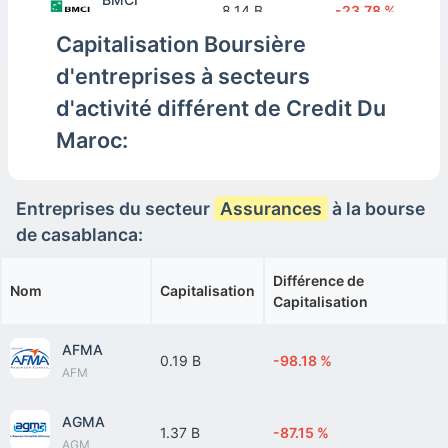
8.14 B
-23.78 %
BCI
Capitalisation Boursière
d'entreprises à secteurs
CIH BANK
9.72 B
-9.03 %
CIH
d'activité différent de Credit Du
Maroc:
CFG BANK
7.85 B
-26.49 %
CFG
Entreprises du secteur
Assurances
à la bourse
de casablanca:
Différence de
Nom
Capitalisation
Capitalisation
AFMA
0.19 B
-98.18 %
AFM
AGMA
1.37 B
-87.15 %
AGM