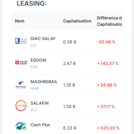
LEASING:
Différence de
Nom
Capitalisation
Capitalisation
DIAC SALAF
0.38 B
-62.06 %
DIS
EQDOM
2.47 B
+ 143.57 %
EQD
MAGHREBAIL
1.29 B
+ 26.88 %
MAB
SALAFIN
1.39 B
+ 37.17 %
SLF
Cash Plus
6.33 B
+ 525.02 %
CAP