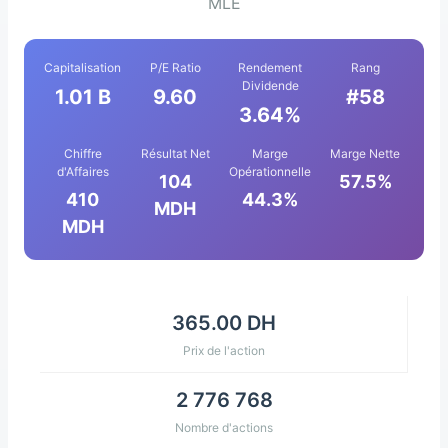
MLE
Capitalisation
P/E Ratio
Rendement
Rang
Dividende
1.01 B
9.60
#58
3.64%
Chiffre
Résultat Net
Marge
Marge Nette
d'Affaires
Opérationnelle
104
57.5%
410
44.3%
MDH
MDH
365.00 DH
Prix de l'action
2 776 768
Nombre d'actions