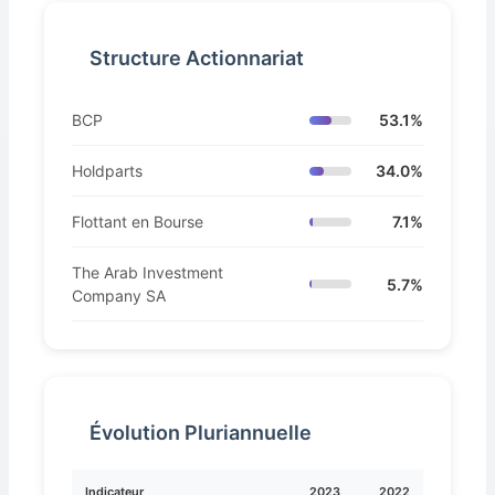
Structure Actionnariat
BCP
53.1%
Holdparts
34.0%
Flottant en Bourse
7.1%
The Arab Investment
5.7%
Company SA
Évolution Pluriannuelle
Indicateur
2023
2022