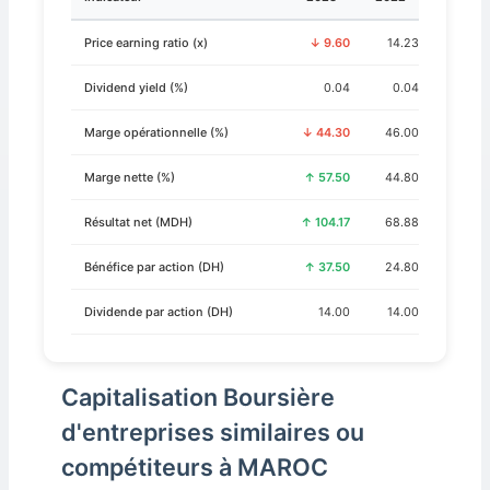
Price earning ratio (x)
↓ 9.60
14.23
Dividend yield (%)
0.04
0.04
Marge opérationnelle (%)
↓ 44.30
46.00
Marge nette (%)
↑ 57.50
44.80
Résultat net (MDH)
↑ 104.17
68.88
Bénéfice par action (DH)
↑ 37.50
24.80
Dividende par action (DH)
14.00
14.00
Capitalisation Boursière
d'entreprises similaires ou
compétiteurs à MAROC