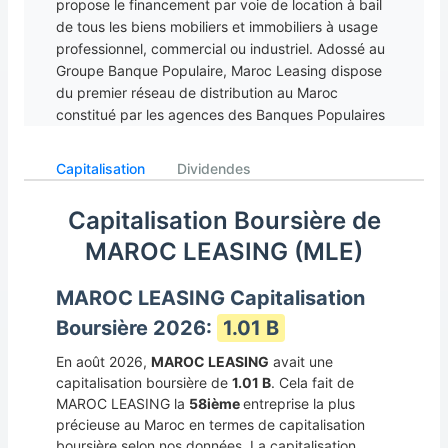
propose le financement par voie de location à bail
de tous les biens mobiliers et immobiliers à usage
professionnel, commercial ou industriel. Adossé au
Groupe Banque Populaire, Maroc Leasing dispose
du premier réseau de distribution au Maroc
constitué par les agences des Banques Populaires
Régionales (BPR). Dirigée par M. Adil RZAL, la
société compte également dans son tour de table
Capitalisation
Dividendes
le Crédit Immobilier et Hôtelier. Une prise de
participation qui pourrait se matérialiser par la
Capitalisation Boursière de
dynamisation des activités de Maroc Leasing.
MAROC LEASING (MLE)
MAROC LEASING Capitalisation
Boursière 2026:
1.01 B
En août 2026,
MAROC LEASING
avait une
capitalisation boursière de
1.01 B
. Cela fait de
MAROC LEASING la
58ième
entreprise la plus
précieuse au Maroc en termes de capitalisation
boursière selon nos données. La capitalisation