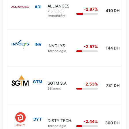
ALLIANCES
ADI
-2.87%
410 DH
Promotion
Immobilière
INV
INVOLYS
-2.57%
144 DH
Technologie
GTM
SGTM S.A
-2.53%
731 DH
Bâtiment
DYT
DISTY TECH.
-2.44%
360 DH
Technologie