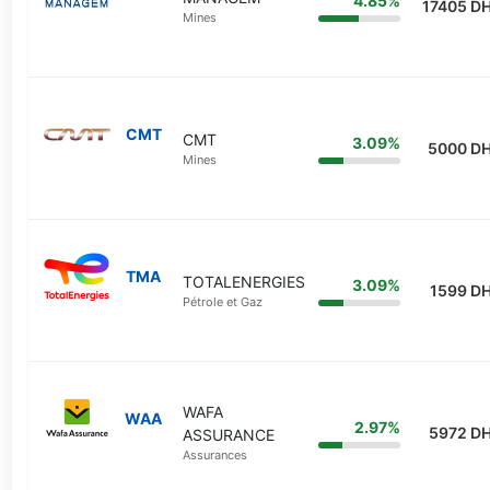
4.85%
17405 D
Mines
CMT
CMT
3.09%
5000 D
Mines
TMA
TOTALENERGIES
3.09%
1599 D
Pétrole et Gaz
WAFA
WAA
2.97%
5972 D
ASSURANCE
Assurances