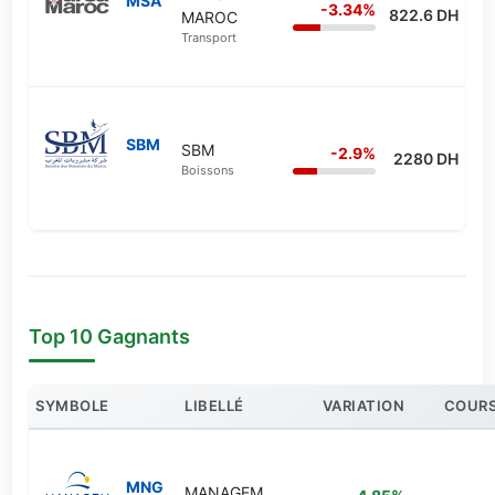
MSA
-3.34%
822.6 DH
MAROC
Transport
SBM
SBM
-2.9%
2280 DH
Boissons
Top 10 Gagnants
SYMBOLE
LIBELLÉ
VARIATION
COUR
MNG
MANAGEM