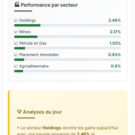
🏭 Performance par secteur
📈 Holdings
2.46%
📈 Mines
2.17%
📈 Pétrole et Gaz
1.02%
📈 Placement Immobilier
0.93%
📈 Agroalimentaire
0.8%
💡 Analyses du jour
• Le secteur
Holdings
domine les gains aujourd'hui
avec une hausse moyenne de
2.46%
📊