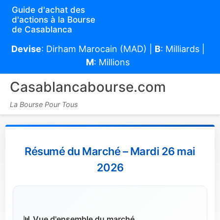
Guide d'achat des
d'actions à la Bourse
de Casablanca
Devise
: Dirham Marocain (MAD) |
B
: Milliards |
M
: Millions
Casablancabourse.com
La Bourse Pour Tous
Résumé du Marché – Mardi 26 mai
2026
📊 Vue d'ensemble du marché