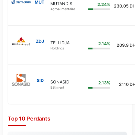
MUT
MUTANDIS
2.24%
230.05 D
Agroalimentaire
ZDJ
ZELLIDJA
2.14%
209.9 D
Holdings
SID
SONASID
2.13%
2110 D
Bâtiment
Top 10 Perdants