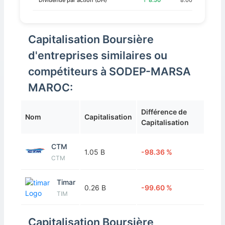
Dividende par action (DH)
↑ 8.50
8.00
Capitalisation Boursière
d'entreprises similaires ou
compétiteurs à SODEP-MARSA
MAROC:
Différence de
Nom
Capitalisation
Capitalisation
CTM
1.05 B
-98.36 %
CTM
Timar
0.26 B
-99.60 %
TIM
Capitalisation Boursière