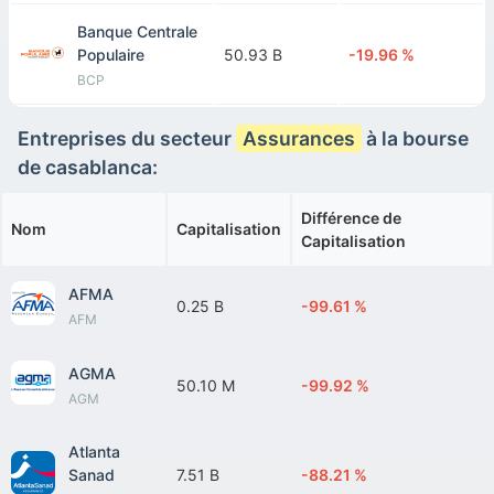
Banque Centrale
Populaire
50.93 B
-19.96 %
BCP
Entreprises du secteur
Assurances
à la bourse
de casablanca:
Différence de
Nom
Capitalisation
Capitalisation
AFMA
0.25 B
-99.61 %
AFM
AGMA
50.10 M
-99.92 %
AGM
Atlanta
Sanad
7.51 B
-88.21 %