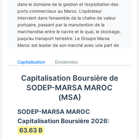
dans le domaine de la gestion et l’exploitation des
ports commerciaux au Maroc. L’opérateur
intervient dans l’ensemble de la chaîne de valeur
portuaire, passant par la manutention de la
marchandise entre le navire et le quai, le stockage,
jusqu’au transport terrestre. Le Groupe Marsa
Maroc est leader de son marché avec une part de
marché agrégée de près de 45% et une présence
dans l’ensemble des ports commerciaux marocains
Capitalisation
Dividendes
(près de 10 ports) à l’exception de celui de la ville
de Tan Tan. Marsa Maroc est dirigée par M.
Capitalisation Boursière de
Mohammed Abdeljalil.
SODEP-MARSA MAROC
(MSA)
SODEP-MARSA MAROC
Capitalisation Boursière 2026:
63.63 B