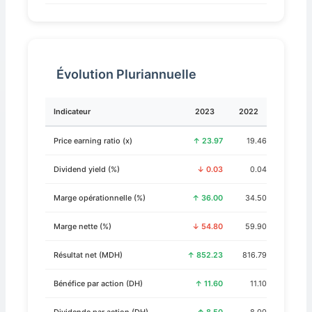
Évolution Pluriannuelle
Indicateur
2023
2022
Price earning ratio (x)
↑ 23.97
19.46
Dividend yield (%)
↓ 0.03
0.04
Marge opérationnelle (%)
↑ 36.00
34.50
Marge nette (%)
↓ 54.80
59.90
Résultat net (MDH)
↑ 852.23
816.79
Bénéfice par action (DH)
↑ 11.60
11.10