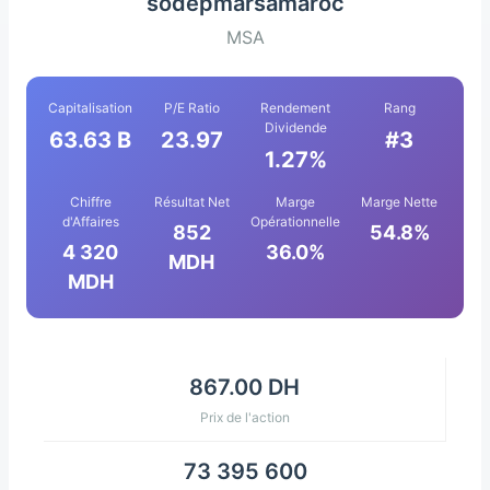
sodepmarsamaroc
MSA
Capitalisation
P/E Ratio
Rendement
Rang
Dividende
63.63 B
23.97
#3
1.27%
Chiffre
Résultat Net
Marge
Marge Nette
d'Affaires
Opérationnelle
852
54.8%
4 320
36.0%
MDH
MDH
867.00 DH
Prix de l'action
73 395 600