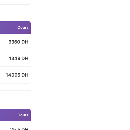
Cours
6360 DH
1349 DH
14095 DH
Cours
25.5 DH