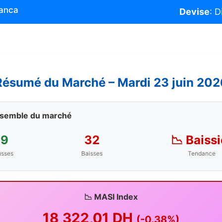
lanca
Devise
: 
Résumé du Marché – Mardi 23 juin 202
nsemble du marché
19
32
📉 Baissi
sses
Baisses
Tendance
📉 MASI Index
18 322,01 DH
(-0.38%)