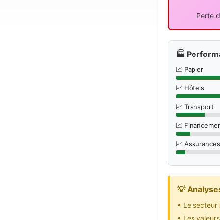
Perte d
🏭 Perform
📈 Papier
📈 Hôtels
📈 Transport
📈 Financeme
📈 Assurances
💡 Analyse
• Le secteur
• Les valeur