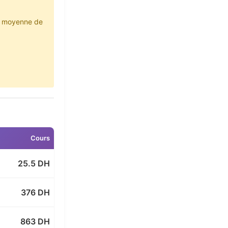
e moyenne de
Cours
25.5 DH
376 DH
863 DH