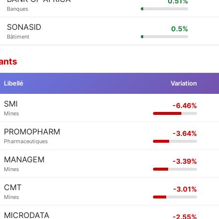
0.51%
Banques
SONASID
0.5%
Bâtiment
ants
Libellé
Variation
SMI
-6.46%
Mines
PROMOPHARM
-3.64%
Pharmaceutiques
MANAGEM
-3.39%
Mines
CMT
-3.01%
Mines
MICRODATA
-2.55%