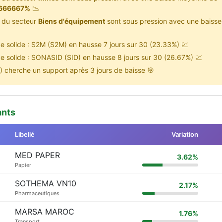
6666667%
📉
s du secteur
Biens d'équipement
sont sous pression avec une baiss
e solide : S2M (S2M) en hausse 7 jours sur 30 (23.33%) 💹
e solide : SONASID (SID) en hausse 8 jours sur 30 (26.67%) 💹
 cherche un support après 3 jours de baisse 🎯
ants
Libellé
Variation
MED PAPER
3.62%
Papier
SOTHEMA VN10
2.17%
Pharmaceutiques
MARSA MAROC
1.76%
Transport