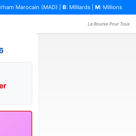
Dirham Marocain (MAD) |
B
: Milliards |
M
: Millions
La Bourse Pour Tous
6
er