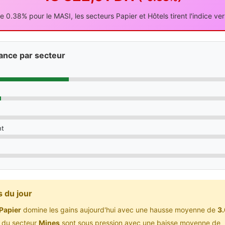
e 0.38% pour le MASI, les secteurs Papier et Hôtels tirent l'indice ver
ance par secteur
nt
s du jour
Papier
domine les gains aujourd'hui avec une hausse moyenne de
3
s du secteur
Mines
sont sous pression avec une baisse moyenne de