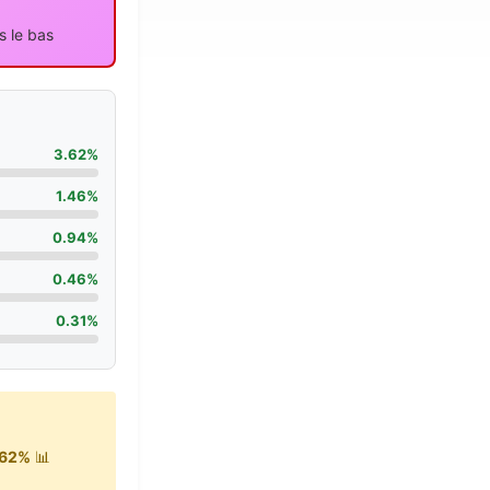
s le bas
3.62%
1.46%
0.94%
0.46%
0.31%
.62%
📊