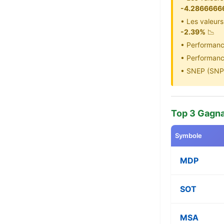
-4.286666
• Les valeur
-2.39%
📉
• Performanc
• Performanc
• SNEP (SNP)
Top 3 Gagn
Symbole
MDP
SOT
MSA