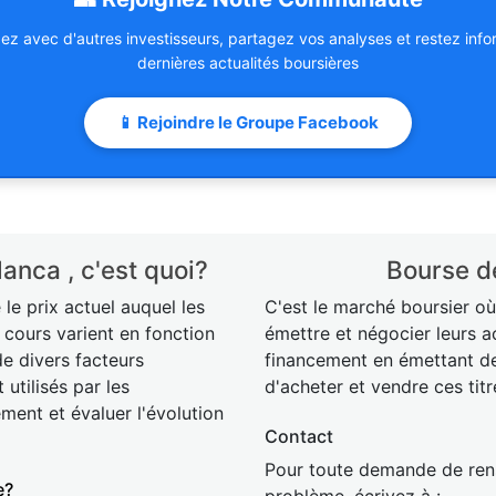
z avec d'autres investisseurs, partagez vos analyses et restez inf
dernières actualités boursières
📱 Rejoindre le Groupe Facebook
anca , c'est quoi?
Bourse d
le prix actuel auquel les
C'est le marché boursier o
 cours varient en fonction
émettre et négocier leurs a
de divers facteurs
financement en émettant des
utilisés par les
d'acheter et vendre ces tit
ment et évaluer l'évolution
Contact
Pour toute demande de rens
e?
problème, écrivez à :