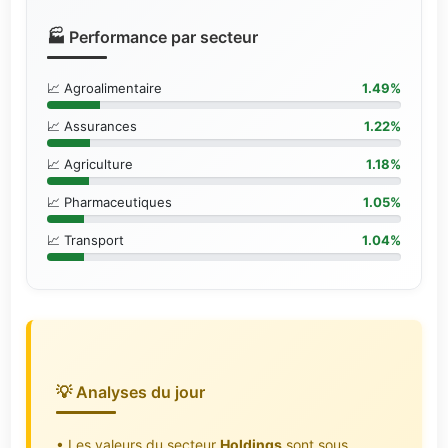
🏭 Performance par secteur
📈 Agroalimentaire
1.49%
📈 Assurances
1.22%
📈 Agriculture
1.18%
📈 Pharmaceutiques
1.05%
📈 Transport
1.04%
💡 Analyses du jour
• Les valeurs du secteur
Holdings
sont sous