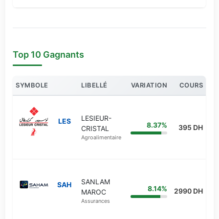
Top 10 Gagnants
SYMBOLE
LIBELLÉ
VARIATION
COURS
LESIEUR-
LES
8.37%
395 DH
CRISTAL
Agroalimentaire
SANLAM
SAH
8.14%
2990 DH
MAROC
Assurances