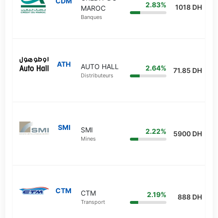
CDM
2.83%
1018 DH
MAROC
Banques
ATH
AUTO HALL
2.64%
71.85 DH
Distributeurs
SMI
SMI
2.22%
5900 DH
Mines
CTM
CTM
2.19%
888 DH
Transport