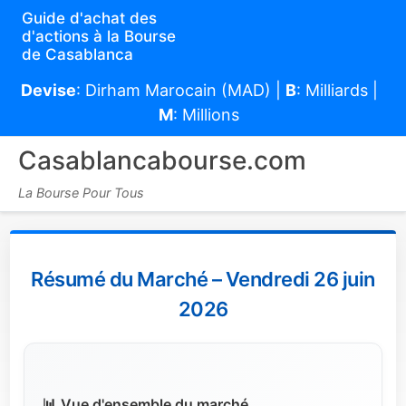
Guide d'achat des
d'actions à la Bourse
de Casablanca
Devise
: Dirham Marocain (MAD) |
B
: Milliards |
M
: Millions
Casablancabourse.com
La Bourse Pour Tous
Résumé du Marché – Vendredi 26 juin
2026
📊 Vue d'ensemble du marché