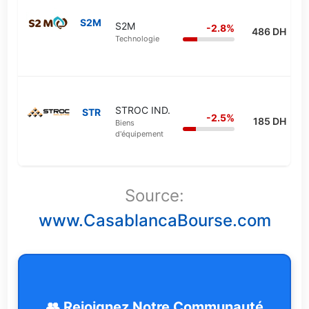
S2M
S2M
-2.8%
486 DH
Technologie
STROC IND.
STR
-2.5%
185 DH
Biens
d'équipement
Source:
www.CasablancaBourse.com
👥 Rejoignez Notre Communauté