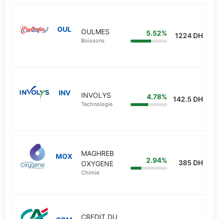
OUL
OULMES
5.52%
1224 DH
Boissons
INV
INVOLYS
4.78%
142.5 DH
Technologie
MAGHREB
MOX
2.94%
385 DH
OXYGENE
Chimie
CREDIT DU