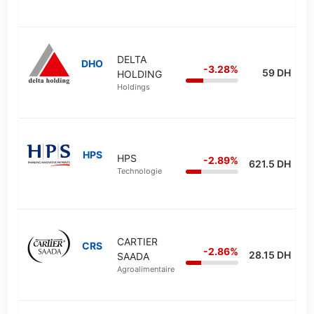
DELTA
DHO
-3.28%
59 DH
HOLDING
Holdings
HPS
HPS
-2.89%
621.5 DH
Technologie
CARTIER
CRS
-2.86%
28.15 DH
SAADA
Agroalimentaire