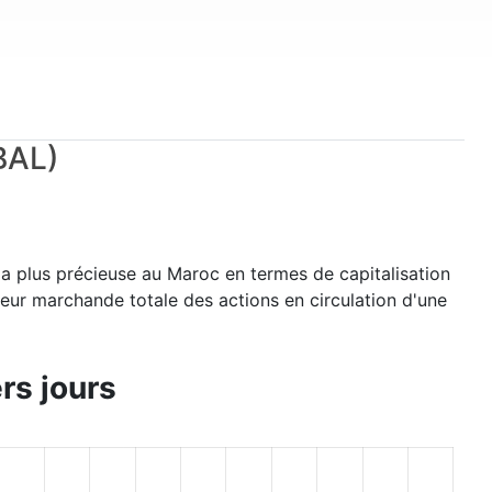
parallèle, la société prévoit de constituer une réserve
foncière à développer à court et à moyen terme.
Dans cette optique, la société étudie plusieurs
opportunités d'investissement en zone périurbaine,
où le foncier demeure plus accessible qu'au centre-
ville de Rabat.
BAL)
la plus précieuse au Maroc en termes de capitalisation
leur marchande totale des actions en circulation d'une
rs jours