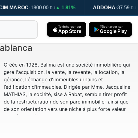
·
·
C
1800.00
▲ 1.81%
ADDOHA
37.59
▲ 1.59%
DH
DH
Télécharger sur
Télécharger sur
App Store
Google Play
sablanca
Créée en 1928, Balima est une société immobilière qui
gère l'acquisition, la vente, la revente, la location, la
gérance, l'échange d'immeubles urbains et
l’édification d'immeubles. Dirigée par Mme. Jacqueline
MATHIAS, la société, sise à Rabat, semble tirer profit
de la restructuration de son parc immobilier ainsi que
de son orientation vers une niche à plus forte valeur
ajoutée. En effet, Balima envisage de consolider son
positionnement sur le segment tertiaire (commerce et
bureaux), plus propice à l'investissement locatif. En