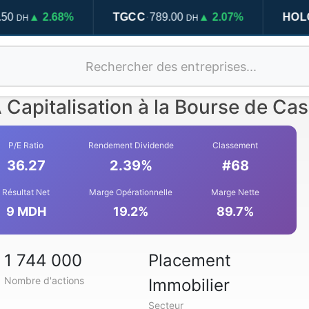
·
8%
TGCC
789.00
▲ 2.07%
HOLCIM MARO
DH
Capitalisation à la Bourse de Ca
P/E Ratio
Rendement Dividende
Classement
36.27
2.39%
#68
Résultat Net
Marge Opérationnelle
Marge Nette
9 MDH
19.2%
89.7%
1 744 000
Placement
Nombre d'actions
Immobilier
Secteur