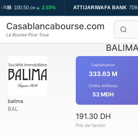
·
0
▲ 2.03%
ATTIJARIWAFA BANK
709.50
▲ 2.6
DH
DH
Casablancabourse.com
La Bourse Pour Tous
BALIMA 
Capitalisation
333.63 M
Chiffre d'Affaires
52 MDH
balima
BAL
191.30 DH
Prix de l'action