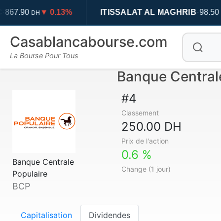
·
90
▼ 0.13%
ITISSALAT AL MAGHRIB
98.50
▲ 2
DH
DH
Casablancabourse.com
La Bourse Pour Tous
Banque Centrale
#4
Classement
250.00 DH
Prix de l'action
0.6 %
Banque Centrale
Change (1 jour)
Populaire
BCP
Capitalisation
Dividendes