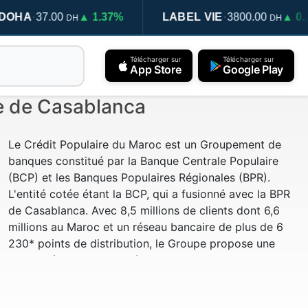
·
·
37.00
▲ 1.37%
LABEL VIE
3800.00
▲ 0.29%
DH
DH
Télécharger sur
Télécharger sur
App Store
Google Play
se de Casablanca
Le Crédit Populaire du Maroc est un Groupement de
banques constitué par la Banque Centrale Populaire
(BCP) et les Banques Populaires Régionales (BPR).
L'entité cotée étant la BCP, qui a fusionné avec la BPR
de Casablanca. Avec 8,5 millions de clients dont 6,6
millions au Maroc et un réseau bancaire de plus de 6
230* points de distribution, le Groupe propose une
gamme élargie et complète de services et produits
financiers. Il gère plus de 50% des actifs financiers
locaux des marocains résidents à l'étranger (MRE). En