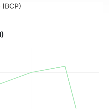
2012, BCP a ouvert son tour de table au Groupe
e (BCP)
français BPCE et au Groupe SFI via des
augmentations de capital réservées. La banque
devrait également consolider son développement en
Afrique à travers la filiale africaine 'Atlantic Bank
International', qui est entrée dans le périmètre de
H)
consolidation du Groupe en 2012. La BCP est dirigée
par M. Mohamed Karim MOUNIR.