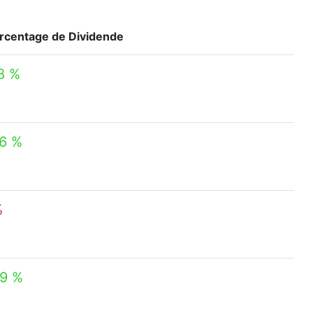
rcentage de Dividende
8 %
66 %
%
89 %