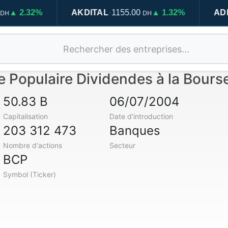
·
.32%
AKDITAL
1155.00
▲ 1.32%
ADDOHA
DH
 Populaire Dividendes à la Bour
50.83 B
06/07/2004
Capitalisation
Date d'introduction
203 312 473
Banques
Nombre d'actions
Secteur
BCP
Symbol (Ticker)