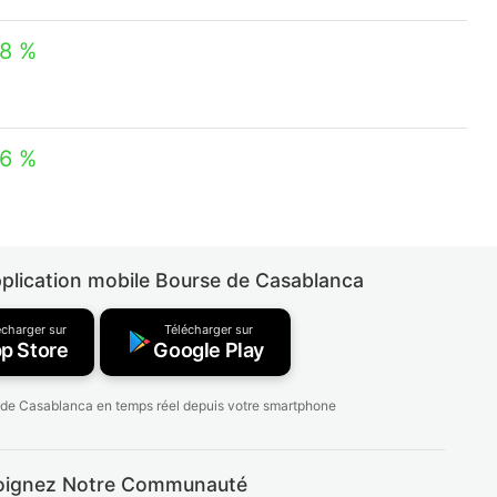
08 %
06 %
pplication mobile Bourse de Casablanca
écharger sur
Télécharger sur
p Store
Google Play
 de Casablanca en temps réel depuis votre smartphone
oignez Notre Communauté