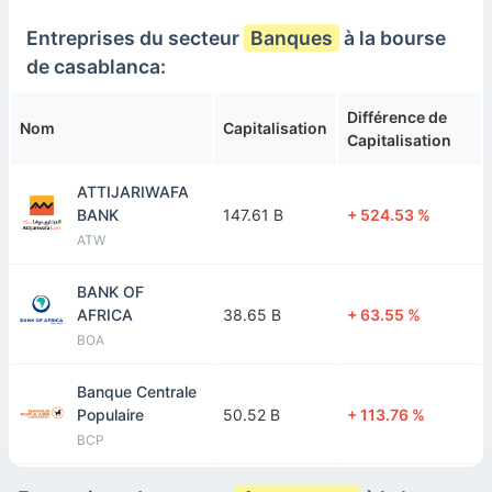
Entreprises du secteur
Banques
à la bourse
Sonasid
7.79 B
-67.05 %
de casablanca:
SID
Différence de
SGTM
Nom
Capitalisation
40.38 B
+ 70.85 %
Capitalisation
GTM
ATTIJARIWAFA
BANK
147.61 B
+ 524.53 %
ATW
BANK OF
AFRICA
38.65 B
+ 63.55 %
BOA
Banque Centrale
Populaire
50.52 B
+ 113.76 %
BCP