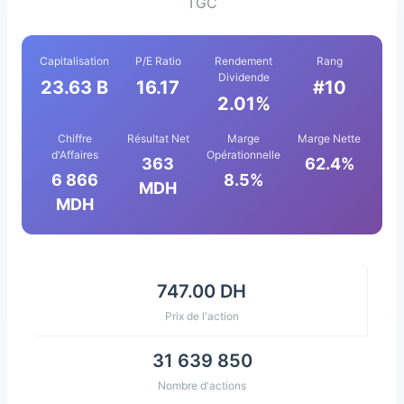
TGC
Capitalisation
P/E Ratio
Rendement
Rang
Dividende
23.63 B
16.17
#10
2.01%
Chiffre
Résultat Net
Marge
Marge Nette
d'Affaires
Opérationnelle
363
62.4%
6 866
8.5%
MDH
MDH
747.00 DH
Prix de l'action
31 639 850
Nombre d'actions