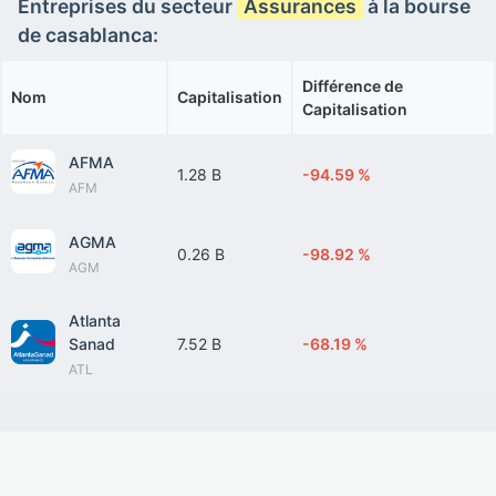
Entreprises du secteur
Assurances
à la bourse
de casablanca:
Différence de
Nom
Capitalisation
Capitalisation
AFMA
1.28 B
-94.59 %
AFM
AGMA
0.26 B
-98.92 %
AGM
Atlanta
Sanad
7.52 B
-68.19 %
ATL