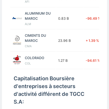
AFI
ALUMINIUM DU
MAROC
0.83 B
-96.49 %
ALM
CIMENTS DU
MAROC
23.96 B
+ 1.39 %
CMA
COLORADO
1.27 B
-94.61 %
COL
JET
Capitalisation Boursière
CONTRACTORS
6.33 B
-73.22 %
d'entreprises à secteurs
JET
d'activité différent de TGCC
LAFARGEHOLCIM
S.A:
MAROC
41.00 B
+ 73.49 %
LHM