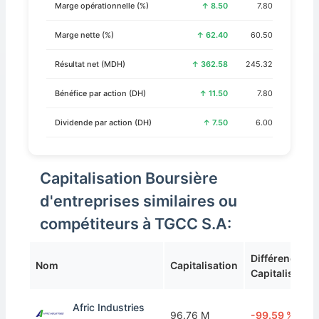
Marge opérationnelle (%)
↑ 8.50
7.80
Marge nette (%)
↑ 62.40
60.50
Résultat net (MDH)
↑ 362.58
245.32
Bénéfice par action (DH)
↑ 11.50
7.80
Dividende par action (DH)
↑ 7.50
6.00
Capitalisation Boursière
d'entreprises similaires ou
compétiteurs à TGCC S.A:
Différence de
Nom
Capitalisation
Capitalisation
Afric Industries
96.76 M
-99.59 %