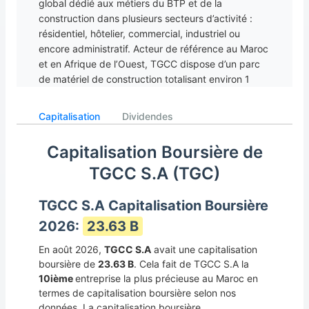
global dédié aux métiers du BTP et de la
construction dans plusieurs secteurs d’activité :
résidentiel, hôtelier, commercial, industriel ou
encore administratif. Acteur de référence au Maroc
et en Afrique de l’Ouest, TGCC dispose d’un parc
de matériel de construction totalisant environ 1
600 machines et compte à son actif plus de 1000
projets et ouvrages d’envergure dont l’extension du
Capitalisation
Dividendes
Terminal 1 de l’aéroport Mohammed V, la nouvelle
gare ferroviaire de Casa Port, le grand stade de
Capitalisation Boursière de
Tanger ou encore le grand théâtre de Casablanca.
TGCC S.A (TGC)
Dans le cadre de sa stratégie de diversification,
TGCC prévoit de renforcer les activités du groupe
dans les travaux publiques via la réalisation de
TGCC S.A Capitalisation Boursière
divers ouvrages d’arts (ponts, viaducs…), de
2026:
23.63 B
barrages et d’ouvrages maritimes. TGCC est
dirigée par M. Mohammed BOUZOUBAA.
En août 2026,
TGCC S.A
avait une capitalisation
boursière de
23.63 B
. Cela fait de TGCC S.A la
10ième
entreprise la plus précieuse au Maroc en
termes de capitalisation boursière selon nos
données. La capitalisation boursière,