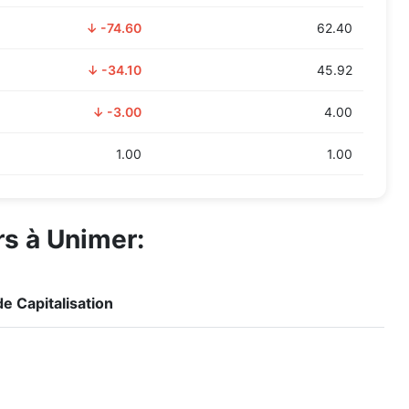
↓ -74.60
62.40
↓ -34.10
45.92
↓ -3.00
4.00
1.00
1.00
rs à Unimer:
e Capitalisation