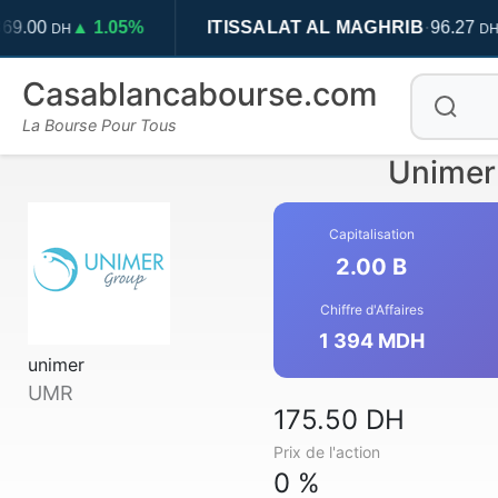
·
1.05%
ITISSALAT AL MAGHRIB
96.27
▲ 1.54%
DH
Casablancabourse.com
La Bourse Pour Tous
Unimer 
Capitalisation
2.00 B
Chiffre d'Affaires
1 394 MDH
unimer
UMR
175.50 DH
Prix de l'action
0 %