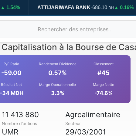
·
ATTIJARIWAFA BANK
686.10
▲ 0.16%
BCP
DH
Capitalisation à la Bourse de Ca
P/E Ratio
Rendement Dividende
Classement
-59.00
0.57%
#45
Résultat Net
Marge Opérationnelle
Marge Nette
-34 MDH
3.3%
-74.6%
11 413 880
Agroalimentaire
Nombre d'actions
Secteur
UMR
29/03/2001