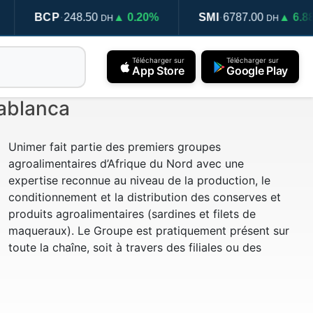
·
·
248.50
▲ 0.20%
SMI
6787.00
▲ 6.88%
T
DH
DH
Télécharger sur
Télécharger sur
App Store
Google Play
sablanca
Unimer fait partie des premiers groupes
agroalimentaires d’Afrique du Nord avec une
expertise reconnue au niveau de la production, le
conditionnement et la distribution des conserves et
produits agroalimentaires (sardines et filets de
maqueraux). Le Groupe est pratiquement présent sur
toute la chaîne, soit à travers des filiales ou des
participations importantes dans d'autres entreprises.
Il détient 18,5% dans le capital de Label'Vie, ce qui lui
assure une plateforme dense pour la distribution de