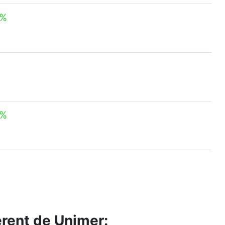
 %
 %
férent de Unimer: