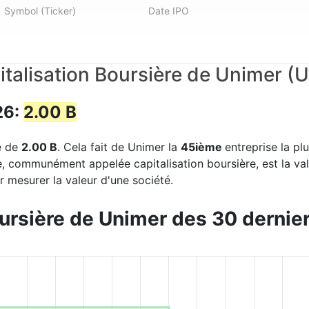
Symbol (Ticker)
Date IPO
italisation Boursière de Unimer (
26:
2.00 B
re de
2.00 B
. Cela fait de Unimer la
45ième
entreprise la pl
e, communément appelée capitalisation boursière, est la va
 mesurer la valeur d'une société.
oursière de Unimer des 30 dernier